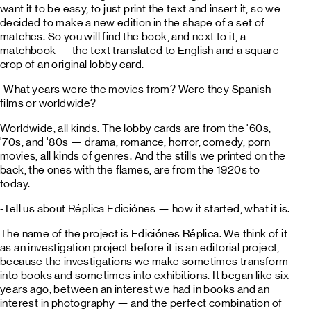
want it to be easy, to just print the text and insert it, so we
decided to make a new edition in the shape of a set of
matches. So you will find the book, and next to it, a
matchbook — the text translated to English and a square
crop of an original lobby card.
-What years were the movies from? Were they Spanish
films or worldwide?
Worldwide, all kinds. The lobby cards are from the '60s,
'70s, and '80s — drama, romance, horror, comedy, porn
movies, all kinds of genres. And the stills we printed on the
back, the ones with the flames, are from the 1920s to
today.
-Tell us about Réplica Ediciónes — how it started, what it is.
The name of the project is Ediciónes Réplica. We think of it
as an investigation project before it is an editorial project,
because the investigations we make sometimes transform
into books and sometimes into exhibitions. It began like six
years ago, between an interest we had in books and an
interest in photography — and the perfect combination of