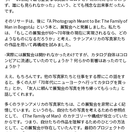
ず、誰にも見られなかった」という、とても残念な出来事だったん
です。
そのリサーチは、後に『A Photograph Meant to Be: The Family of
Man in Bogotá』という本と、展覧会へと発展しました。私たち
は、「もしこの展覧会が60〜70年後の現在に実現されるなら、どの
ようなものになるだろうか」と考え、ラテンアメリカの写真家たち
の作品を用いて再構成を試みました。
-実際には展覧会は開かれなかったわけですが、カタログ自体はコロ
ンビアに流通していたのでしょうか？ 何らかの影響はあったのでし
ょうか？
ええ、もちろんです。他の写真家たちと仕事をする際にこの話をす
ると、多くの人が「70年代にニューヨークへ行ってカタログを買っ
た」とか、「友人に頼んで展覧会の写真を持ち帰ってもらった」と
話してくれます。
多くのラテンアメリカの写真家たちは、この展覧会を非常によく記
憶しています。というのも、自分たちの写真を考えるための参照点
として、《The Family of Man》のカテゴリーや構成が役立っていた
からです。つまり、自分たちの作品を理解するためのひとつの方法
として、この展覧会が存在していたんです。最初のプロジェクトの