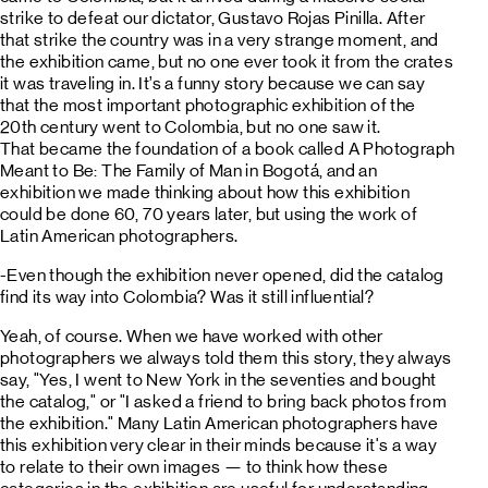
strike to defeat our dictator, Gustavo Rojas Pinilla. After
that strike the country was in a very strange moment, and
the exhibition came, but no one ever took it from the crates
it was traveling in. It’s a funny story because we can say
that the most important photographic exhibition of the
20th century went to Colombia, but no one saw it.
That became the foundation of a book called A Photograph
Meant to Be: The Family of Man in Bogotá, and an
exhibition we made thinking about how this exhibition
could be done 60, 70 years later, but using the work of
Latin American photographers.
-Even though the exhibition never opened, did the catalog
find its way into Colombia? Was it still influential?
Yeah, of course. When we have worked with other
photographers we always told them this story, they always
say, "Yes, I went to New York in the seventies and bought
the catalog," or "I asked a friend to bring back photos from
the exhibition." Many Latin American photographers have
this exhibition very clear in their minds because it's a way
to relate to their own images — to think how these