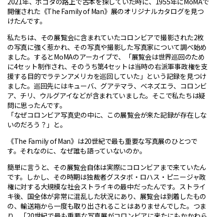
2021年、ボゴタの路上で古本を探していた時に、1955年にMoMAで
開催された《The Family of Man》展のオリジナルカタログを見つ
けたんです。
私たちは、その展覧会に含まれていたコロンビアで撮影された2枚
の写真に強く惹かれ、その写真や撮影した写真家について調べ始め
ました。するとMoMAのアーカイブで、「展覧会は世界巡回のため
に4セット制作され、そのうち第4セットは当時の右派軍事政権を支
援する目的でラテンアメリカを巡回していた」という記録を見つけ
ました。巡回先にはキューバ、グアテマラ、ベネズエラ、コロンビ
ア、チリ、ウルグアイなどが含まれていました。そこで私たちは疑
問に思ったんです。
「なぜコロンビア写真史の中に、この展覧会が来た記録が存在しな
いのだろう？」と。
《The Family of Man》は20世紀で最も重要な写真展のひとつで
す。それなのに、なぜ誰も語っていないのか。
簡単に言うと、その展覧会自体は実際にコロンビアまで来ていたん
です。しかし、その時期は独裁者グスタボ・ロハス・ピニージャ政
権に対する大規模な社会ストライキの最中だったんです。ストライ
キ後、国全体が非常に混乱した状況にあり、展覧会は到着したもの
の、輸送箱から一度も取り出されることはありませんでした。つま
り、「20世紀で最も重要な写真展がコロンビアに来たにもかかわら