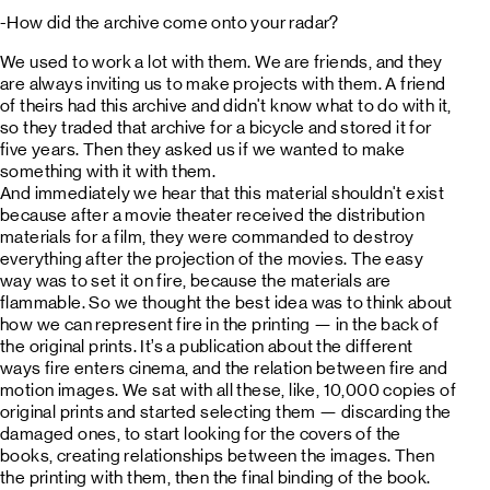
-How did the archive come onto your radar?
We used to work a lot with them. We are friends, and they
are always inviting us to make projects with them. A friend
of theirs had this archive and didn't know what to do with it,
so they traded that archive for a bicycle and stored it for
five years. Then they asked us if we wanted to make
something with it with them.
And immediately we hear that this material shouldn't exist
because after a movie theater received the distribution
materials for a film, they were commanded to destroy
everything after the projection of the movies. The easy
way was to set it on fire, because the materials are
flammable. So we thought the best idea was to think about
how we can represent fire in the printing — in the back of
the original prints. It’s a publication about the different
ways fire enters cinema, and the relation between fire and
motion images. We sat with all these, like, 10,000 copies of
original prints and started selecting them — discarding the
damaged ones, to start looking for the covers of the
books, creating relationships between the images. Then
the printing with them, then the final binding of the book.