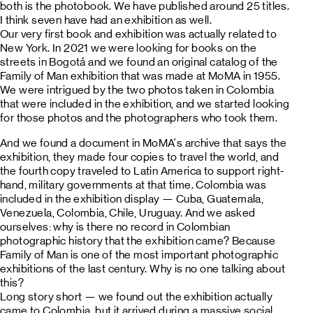
both is the photobook. We have published around 25 titles.
I think seven have had an exhibition as well.
Our very first book and exhibition was actually related to
New York. In 2021 we were looking for books on the
streets in Bogotá and we found an original catalog of the
Family of Man exhibition that was made at MoMA in 1955.
We were intrigued by the two photos taken in Colombia
that were included in the exhibition, and we started looking
for those photos and the photographers who took them.
And we found a document in MoMA's archive that says the
exhibition, they made four copies to travel the world, and
the fourth copy traveled to Latin America to support right-
hand, military governments at that time. Colombia was
included in the exhibition display — Cuba, Guatemala,
Venezuela, Colombia, Chile, Uruguay. And we asked
ourselves: why is there no record in Colombian
photographic history that the exhibition came? Because
Family of Man is one of the most important photographic
exhibitions of the last century. Why is no one talking about
this?
Long story short — we found out the exhibition actually
came to Colombia, but it arrived during a massive social