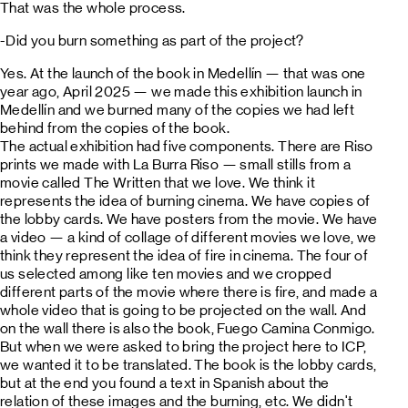
That was the whole process.
-Did you burn something as part of the project?
Yes. At the launch of the book in Medellín — that was one
year ago, April 2025 — we made this exhibition launch in
Medellín and we burned many of the copies we had left
behind from the copies of the book.
The actual exhibition had five components. There are Riso
prints we made with La Burra Riso — small stills from a
movie called The Written that we love. We think it
represents the idea of burning cinema. We have copies of
the lobby cards. We have posters from the movie. We have
a video — a kind of collage of different movies we love, we
think they represent the idea of fire in cinema. The four of
us selected among like ten movies and we cropped
different parts of the movie where there is fire, and made a
whole video that is going to be projected on the wall. And
on the wall there is also the book, Fuego Camina Conmigo.
But when we were asked to bring the project here to ICP,
we wanted it to be translated. The book is the lobby cards,
but at the end you found a text in Spanish about the
relation of these images and the burning, etc. We didn't