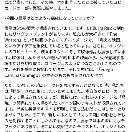
式で発表しました。その時、本を制作したあとに残っていたロビー
カードの一部を実際に燃やしました。
-今回の展示はどのような構成になっていますか？
展示は5つの要素で構成されています。まず、La Burra Risoと制作
したリソグラフプリントがあります。私たちが大好きな『The
Written』という映画の小さなスチルイメージで、「燃える映画」
というアイデアを象徴していると思っています。さらに、オリジナ
ルのロビーカード、映画ポスター、そして映像作品も展示していま
す。映像は、私たち4人が選んだ約10本の映画から、火が登場する
場面だけを切り取り、コラージュのようにつなぎ合わせたもので
す。それを壁面に投影しています。そして壁には、『Fuego
Camina Conmigo』の本そのものも展示されています。
ただ、ICPでこのプロジェクトを展示することになった時、私たち
は「翻訳」された形にしたいと考えました。本自体がロビーカード
によって構成されていますが、最後には、それらのイメージと「燃
焼」の関係について書かれたスペイン語のテキストが収録されてい
ます。単純に英訳テキストを印刷して差し込むだけにはしたくあり
ませんでした。そこで、新しい版として「マッチ箱」の形をしたも
のを制作することにしたんです。なので、展示では本の隣にマッチ
ブックがあります。そこには英訳されたテキストと、オリジナルの