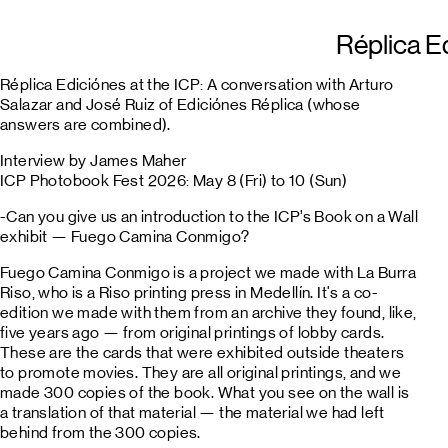
Réplica E
Réplica Ediciónes at the ICP: A conversation with Arturo
Salazar and José Ruiz of Ediciónes Réplica (whose
answers are combined).
Interview by James Maher
ICP Photobook Fest 2026: May 8 (Fri) to 10 (Sun)
-Can you give us an introduction to the ICP’s Book on a Wall
exhibit — Fuego Camina Conmigo?
Fuego Camina Conmigo is a project we made with La Burra
Riso, who is a Riso printing press in Medellín. It's a co-
edition we made with them from an archive they found, like,
five years ago — from original printings of lobby cards.
These are the cards that were exhibited outside theaters
to promote movies. They are all original printings, and we
made 300 copies of the book. What you see on the wall is
a translation of that material — the material we had left
behind from the 300 copies.