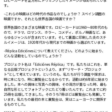
ロビーカードを正方形にトリミングしたイメージが収められていま
す。
-これらの映画はどの時代の作品なのでしょうか？ スペイン語圏の
映画ですか、それとも世界各国の映画ですか？
世界各国のさまざまな映画です。ロビーカードは1960〜80年代のも
ので、ドラマ、ロマンス、ホラー、コメディ、ポルノ映画など、あ
らゆるジャンルが含まれています。そして裏面に印刷した炎のスチ
ルイメージは、1920年代から現代までの映画から選ばれています。
-Réplica Ediciónesについて教えてください。どのように始まり、
どんな活動をしているのでしょうか？
プロジェクト名は「Ediciónes Réplica」です。私たちはこれを、単
なる出版プロジェクトというより、まず“リサーチ・プロジェク
ト”として考えています。というのも、私たちが行う調査や探求は、
時に本になり、時に展覧会になるからです。活動は約6年前に始まり
ました。本への興味と写真への興味、その両方が重なった時、最も
自然な形としてフォトブックにたどり着いたんです。これまでに約
25冊を出版してきました。そのうち7冊ほどは展覧会にも発展して
います。私たちの最初の本と展覧会は、実はニューヨークに関係す
るものでした。