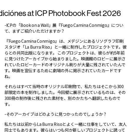
diciónes at ICP Photobook Fest 2026
-ICPの「Book on a Wall」展『Fuego Camina Conmigo』につい
て、まずご紹介いただけますか？
『Fuego Camina Conmigo』は、メデジンにあるリソグラフ印刷
スタジオ「La Burra Riso」と一緒に制作したプロジェクトです。彼
らとの共同出版になります。 このプロジェクトは、彼らが約5年前
に見つけたアーカイブから始まりました。映画館のロビーに展示さ
れていたロビーカードのオリジナル刷りが大量に残されていたんで
す。映画を宣伝するために劇場の外に掲示されていたカードです
ね。
それらはすべて当時のオリジナル印刷物で、私たちはそこから300
部限定の本を制作しました。今回壁に展示されているものは、その
300冊の制作後に残された素材を、別のかたちへ翻訳したもので
す。
-そのアーカイブはどのように見つかったのでしょうか？
私たちは以前からLa Burra Risoとよく一緒に仕事をしていて、友人
同士でもあります。彼らはいつも何か新しいプロジェクトに誘って