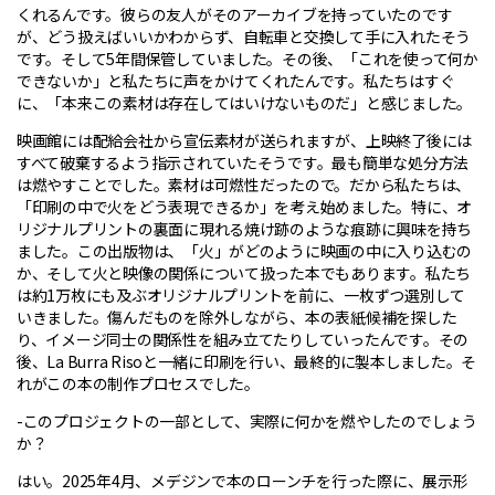
くれるんです。彼らの友人がそのアーカイブを持っていたのです
が、どう扱えばいいかわからず、自転車と交換して手に入れたそう
です。そして5年間保管していました。その後、「これを使って何か
できないか」と私たちに声をかけてくれたんです。私たちはすぐ
に、「本来この素材は存在してはいけないものだ」と感じました。
映画館には配給会社から宣伝素材が送られますが、上映終了後には
すべて破棄するよう指示されていたそうです。最も簡単な処分方法
は燃やすことでした。素材は可燃性だったので。だから私たちは、
「印刷の中で火をどう表現できるか」を考え始めました。特に、オ
リジナルプリントの裏面に現れる焼け跡のような痕跡に興味を持ち
ました。この出版物は、「火」がどのように映画の中に入り込むの
か、そして火と映像の関係について扱った本でもあります。私たち
は約1万枚にも及ぶオリジナルプリントを前に、一枚ずつ選別して
いきました。傷んだものを除外しながら、本の表紙候補を探した
り、イメージ同士の関係性を組み立てたりしていったんです。その
後、La Burra Risoと一緒に印刷を行い、最終的に製本しました。そ
れがこの本の制作プロセスでした。
-このプロジェクトの一部として、実際に何かを燃やしたのでしょう
か？
はい。2025年4月、メデジンで本のローンチを行った際に、展示形